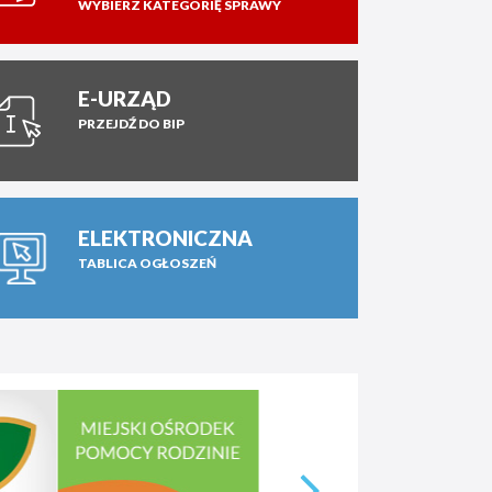
WYBIERZ KATEGORIĘ SPRAWY
E-URZĄD
PRZEJDŹ DO BIP
ELEKTRONICZNA
TABLICA OGŁOSZEŃ