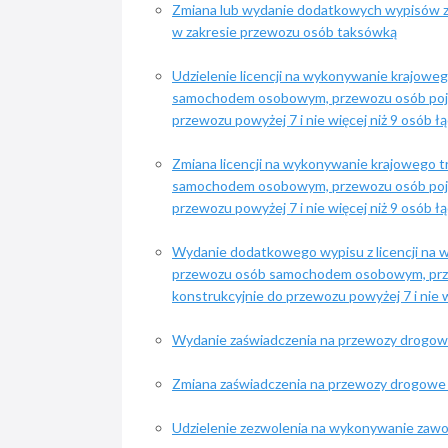
Zmiana lub wydanie dodatkowych wypisów z
w zakresie przewozu osób taksówką
Udzielenie licencji na wykonywanie krajow
samochodem osobowym, przewozu osób poj
przewozu powyżej 7 i nie więcej niż 9 osób ł
Zmiana licencji na wykonywanie krajowego 
samochodem osobowym, przewozu osób poj
przewozu powyżej 7 i nie więcej niż 9 osób ł
Wydanie dodatkowego wypisu z licencji na
przewozu osób samochodem osobowym, pr
konstrukcyjnie do przewozu powyżej 7 i nie w
Wydanie zaświadczenia na przewozy drogow
Zmiana zaświadczenia na przewozy drogowe
Udzielenie zezwolenia na wykonywanie zaw