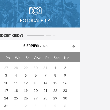
FOTOGALERIA
GDZIE? KIEDY?
SIERPIEŃ
2026
Pn
Wt
Śr
Czw
Pt
Sob
Nie
27
28
29
30
31
1
2
3
4
5
6
7
8
9
10
11
12
13
14
15
16
17
18
19
20
21
22
23
24
25
26
27
28
29
30
31
1
2
3
4
5
6