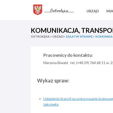
URZĄD
MI
KOMUNIKACJA, TRANSPO
OSTROŁĘKA > URZĄD>
ZAŁATW SPRAWĘ
>
KOMUNIKA
Pracownicy do kontaktu:
Marzena Biwald tel. (+48 29) 764 68 11 w. 
Wykaz spraw:
Udzielenie licencji na wykonywanie krajow
taksówką